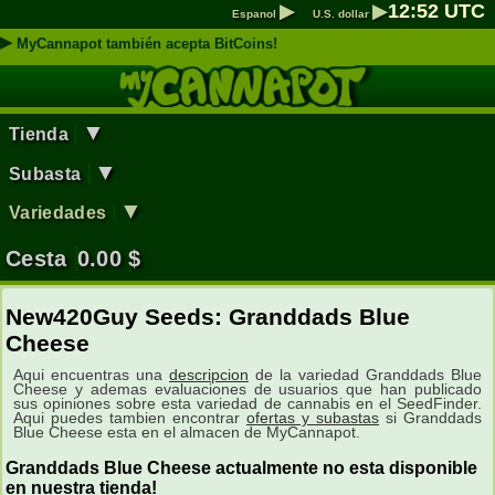
▶
▶
12
:
52
UTC
Espanol
U.S. dollar
▶
MyCannapot también acepta BitCoins!
▼
Tienda
▼
Subasta
▼
Variedades
Cesta
0.00
$
New420Guy Seeds: Granddads Blue
Cheese
Aqui encuentras una
descripcion
de la variedad Granddads Blue
Cheese y ademas evaluaciones de usuarios que han publicado
sus opiniones sobre esta variedad de cannabis en el SeedFinder.
Aqui puedes tambien encontrar
ofertas y subastas
si Granddads
Blue Cheese esta en el almacen de MyCannapot.
Granddads Blue Cheese actualmente no esta disponible
en nuestra tienda!