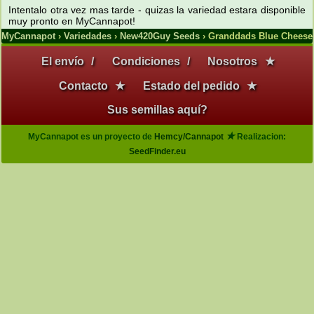
Intentalo otra vez mas tarde - quizas la variedad estara disponible
muy pronto en MyCannapot!
MyCannapot
›
Variedades
›
New420Guy Seeds
› Granddads Blue Cheese
El envío
/
Condiciones
/
Nosotros
★
Contacto
★
Estado del pedido
★
Sus semillas aquí?
★
MyCannapot es un proyecto de
Hemcy/Cannapot
Realizacion:
SeedFinder.eu