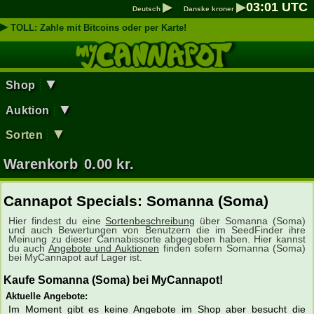
▶
▶
03
:
01
UTC
Deutsch
Danske kroner
▶
TOLL: Zahle mit Bitcoins oder per Karte!
▼
Shop
▼
Auktion
▼
Sorten
Warenkorb
0.00
kr.
Cannapot Specials: Somanna (Soma)
Hier findest du eine
Sortenbeschreibung
über Somanna (Soma)
und auch Bewertungen von Benutzern die im SeedFinder ihre
Meinung zu dieser Cannabissorte abgegeben haben. Hier kannst
du auch
Angebote und Auktionen
finden sofern Somanna (Soma)
bei MyCannapot auf Lager ist.
Kaufe Somanna (Soma) bei MyCannapot!
Aktuelle Angebote:
Im Moment gibt es keine Angebote im Shop aber besucht die