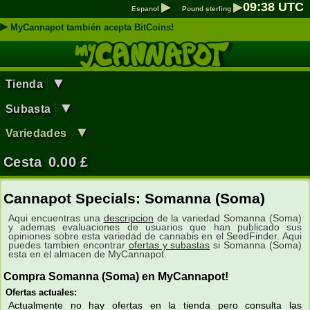
▶
▶
09
:
38
UTC
Espanol
Pound sterling
▶
MyCannapot también acepta BitCoins!
▼
Tienda
▼
Subasta
▼
Variedades
Cesta
0.00
£
Cannapot Specials: Somanna (Soma)
Aqui encuentras una
descripcion
de la variedad Somanna (Soma)
y ademas evaluaciones de usuarios que han publicado sus
opiniones sobre esta variedad de cannabis en el SeedFinder. Aqui
puedes tambien encontrar
ofertas y subastas
si Somanna (Soma)
esta en el almacen de MyCannapot.
Compra Somanna (Soma) en MyCannapot!
Ofertas actuales:
Actualmente no hay ofertas en la tienda pero consulta las