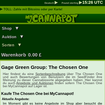
▶
▶
15
:
26
UTC
Deutsch
Pound sterling
▶
TOLL: Zahle mit Bitcoins oder per Karte!
▼
Shop
▼
Auktion
▼
Sorten
Warenkorb
0.00
£
Gage Green Group: The Chosen One
Hier findest du eine
Sortenbeschreibung
über The Chosen One
und auch Bewertungen von Benutzern die im SeedFinder ihre
Meinung zu dieser Cannabissorte abgegeben haben. Hier kannst
du auch
Angebote und Auktionen
finden sofern The Chosen One
bei MyCannapot auf Lager ist.
Kaufe The Chosen One bei MyCannapot!
Aktuelle Angebote:
Im Moment gibt es keine Angebote im Shop aber besucht die