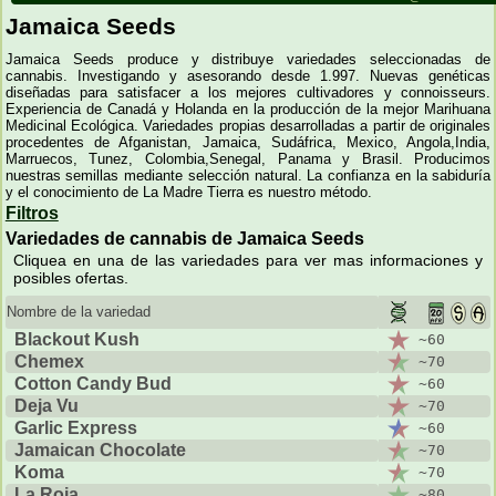
Jamaica Seeds
Jamaica Seeds produce y distribuye variedades seleccionadas de
cannabis. Investigando y asesorando desde 1.997. Nuevas genéticas
diseñadas para satisfacer a los mejores cultivadores y connoisseurs.
Experiencia de Canadá y Holanda en la producción de la mejor Marihuana
Medicinal Ecológica. Variedades propias desarrolladas a partir de originales
procedentes de Afganistan, Jamaica, Sudáfrica, Mexico, Angola,India,
Marruecos, Tunez, Colombia,Senegal, Panama y Brasil. Producimos
nuestras semillas mediante selección natural. La confianza en la sabiduría
y el conocimiento de La Madre Tierra es nuestro método.
Filtros
Variedades de cannabis de Jamaica Seeds
Cliquea en una de las variedades para ver mas informaciones y
posibles ofertas.
Nombre de la variedad
Blackout Kush
~60
Chemex
~70
Cotton Candy Bud
~60
Deja Vu
~70
Garlic Express
~60
Jamaican Chocolate
~70
Koma
~70
La Roja
~80