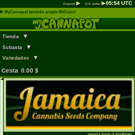
▶
▶
05
:
54
UTC
Espanol
U.S. dollar
▶
MyCannapot también acepta BitCoins!
▼
Tienda
▼
Subasta
▼
Variedades
Cesta
0.00
$
Jamaica Seeds @ SeedFinder