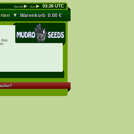
▶
▶
03
:
26
UTC
Deutsch
Euro
▼
rten
Warenkorb
0.00
€
ihre
rn
kaufen?