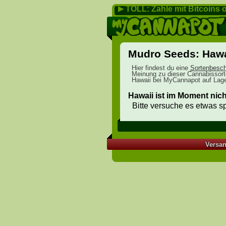
TOLL: Zahle mit Bitcoins o
▶
Mudro Seeds: Hawa
Hier findest du eine
Sortenbesch
Meinung zu dieser Cannabissor
Hawaii bei MyCannapot auf Lager
Hawaii ist im Moment nich
Bitte versuche es etwas sp
Versa