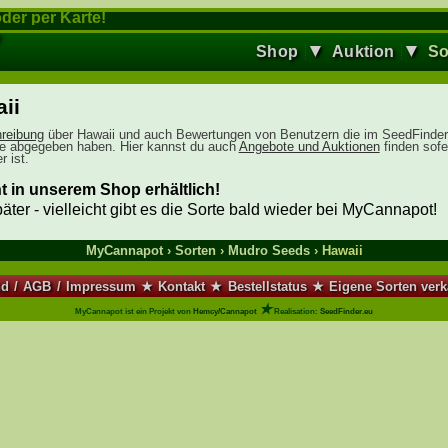
der per Karte!
▼
▼
Shop
Auktion
So
ii
reibung
über Hawaii und auch Bewertungen von Benutzern die im SeedFinder 
te abgegeben haben. Hier kannst du auch
Angebote und Auktionen
finden sofe
 ist.
t in unserem Shop erhältlich!
äter - vielleicht gibt es die Sorte bald wieder bei MyCannapot!
MyCannapot
›
Sorten
›
Mudro Seeds
› Hawaii
nd
/
AGB
/
Impressum
★
Kontakt
★
Bestellstatus
★
Eigene Sorten ver
★
MyCannapot ist ein Projekt von
Hemcy/Cannapot
Realisation:
SeedFinder.eu