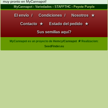
muy pronto en MyCannapot!
MyCannapot
›
Variedades
›
STAFFTHC
› Peyote Purple
El envío
/
Condiciones
/
Nosotros
★
Contacto
★
Estado del pedido
★
Sus semillas aquí?
★
MyCannapot es un proyecto de
Hemcy/Cannapot
Realizacion:
SeedFinder.eu