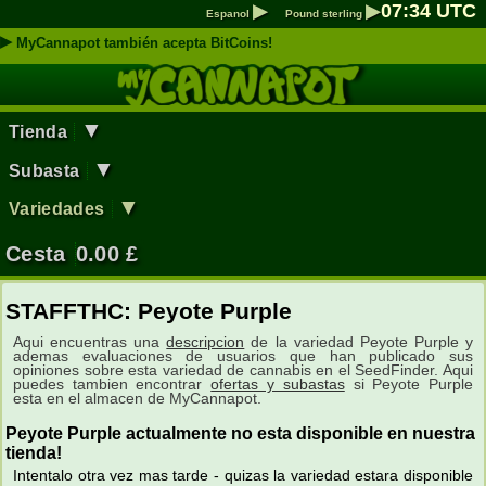
▶
▶
07
:
34
UTC
Espanol
Pound sterling
▶
MyCannapot también acepta BitCoins!
▼
Tienda
▼
Subasta
▼
Variedades
Cesta
0.00
£
STAFFTHC: Peyote Purple
Aqui encuentras una
descripcion
de la variedad Peyote Purple y
ademas evaluaciones de usuarios que han publicado sus
opiniones sobre esta variedad de cannabis en el SeedFinder. Aqui
puedes tambien encontrar
ofertas y subastas
si Peyote Purple
esta en el almacen de MyCannapot.
Peyote Purple actualmente no esta disponible en nuestra
tienda!
Intentalo otra vez mas tarde - quizas la variedad estara disponible